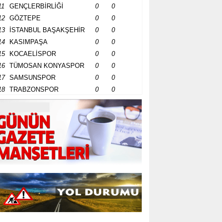
11
GENÇLERBİRLİĞİ
0
0
12
GÖZTEPE
0
0
13
İSTANBUL BAŞAKŞEHİR
0
0
14
KASIMPAŞA
0
0
15
KOCAELİSPOR
0
0
16
TÜMOSAN KONYASPOR
0
0
17
SAMSUNSPOR
0
0
18
TRABZONSPOR
0
0