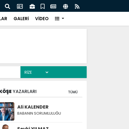
AH PARTİSİ RİZE İL BAŞKANLIĞI TEMMUZ AYI İL DİVAN
ÇAYK
NI GERÇEKLEŞTİRDİ
LAR
GALERİ
VİDEO
KÖŞE
YAZARLARI
TÜMÜ
Ali KALENDER
BABANIN SORUMLULUĞU
Şevki YILMAZ