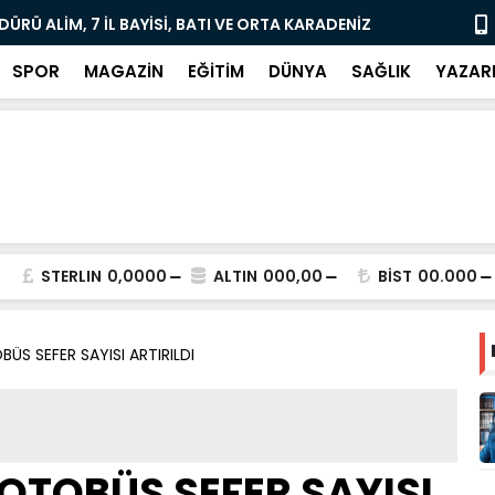
RÜ ALİM, 7 İL BAYİSİ, BATI VE ORTA KARADENİZ
YENİDEN REF
 ORDU İLİNDE TOPLANDI
TOPLANTISI
SPOR
MAGAZİN
EĞİTİM
DÜNYA
SAĞLIK
YAZAR
STERLIN
0,0000
ALTIN
000,00
BİST
00.000
ÜS SEFER SAYISI ARTIRILDI
OTOBÜS SEFER SAYISI