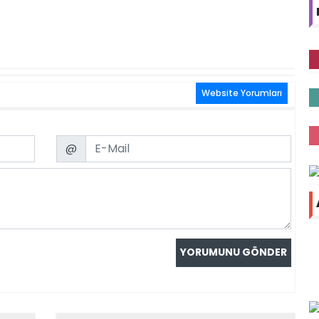
Website Yorumları
Email
@