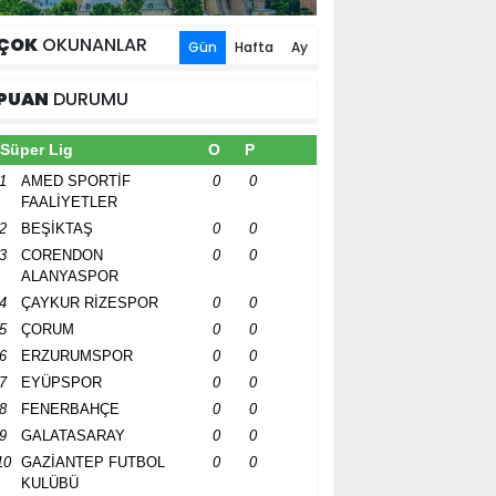
ÇOK
OKUNANLAR
Gün
Hafta
Ay
PUAN
DURUMU
Süper Lig
O
P
1
AMED SPORTİF
0
0
FAALİYETLER
2
BEŞİKTAŞ
0
0
3
CORENDON
0
0
ALANYASPOR
4
ÇAYKUR RİZESPOR
0
0
5
ÇORUM
0
0
6
ERZURUMSPOR
0
0
7
EYÜPSPOR
0
0
8
FENERBAHÇE
0
0
9
GALATASARAY
0
0
10
GAZİANTEP FUTBOL
0
0
KULÜBÜ