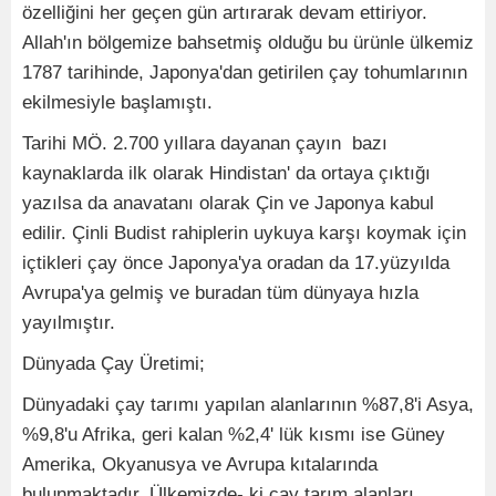
özelliğini her geçen gün artırarak devam ettiriyor.
Allah'ın bölgemize bahsetmiş olduğu bu ürünle ülkemiz
1787 tarihinde, Japonya'dan getirilen çay tohumlarının
ekilmesiyle başlamıştı.
Tarihi MÖ. 2.700 yıllara dayanan çayın bazı
kaynaklarda ilk olarak Hindistan' da ortaya çıktığı
yazılsa da anavatanı olarak Çin ve Japonya kabul
edilir. Çinli Budist rahiplerin uykuya karşı koymak için
içtikleri çay önce Japonya'ya oradan da 17.yüzyılda
Avrupa'ya gelmiş ve buradan tüm dünyaya hızla
yayılmıştır.
Dünyada Çay Üretimi;
Dünyadaki çay tarımı yapılan alanlarının %87,8'i Asya,
%9,8'u Afrika, geri kalan %2,4' lük kısmı ise Güney
Amerika, Okyanusya ve Avrupa kıtalarında
bulunmaktadır. Ülkemizde- ki çay tarım alanları