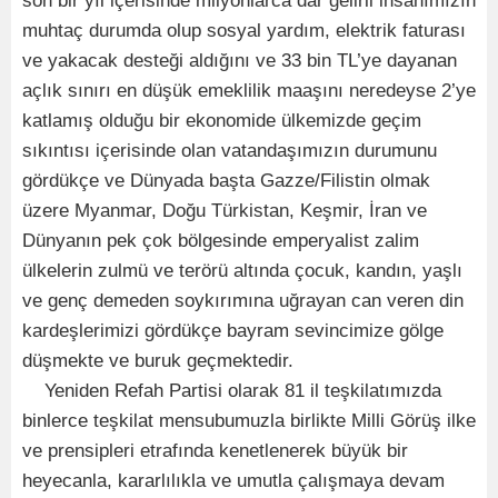
son bir yıl içerisinde milyonlarca dar gelirli insanımızın
muhtaç durumda olup sosyal yardım, elektrik faturası
ve yakacak desteği aldığını ve 33 bin TL’ye dayanan
açlık sınırı en düşük emeklilik maaşını neredeyse 2’ye
katlamış olduğu bir ekonomide ülkemizde geçim
sıkıntısı içerisinde olan vatandaşımızın durumunu
gördükçe ve Dünyada başta Gazze/Filistin olmak
üzere Myanmar, Doğu Türkistan, Keşmir, İran ve
Dünyanın pek çok bölgesinde emperyalist zalim
ülkelerin zulmü ve terörü altında çocuk, kandın, yaşlı
ve genç demeden soykırımına uğrayan can veren din
kardeşlerimizi gördükçe bayram sevincimize gölge
düşmekte ve buruk geçmektedir.
Yeniden Refah Partisi olarak 81 il teşkilatımızda
binlerce teşkilat mensubumuzla birlikte Milli Görüş ilke
ve prensipleri etrafında kenetlenerek büyük bir
heyecanla, kararlılıkla ve umutla çalışmaya devam