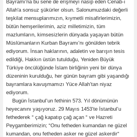
Bayramı'na bu sene de erişmeyi nasip eden Cenab-ı
Allah'a sonsuz şükürler olsun. Salonumuzdaki değerli
teşkilat mensuplarımızın, kıymetli misafirlerimizin,
bütün hemşerilerimin, aziz milletimizin, tüm
mazlumların, kimsesizlerin dünyada yaşayan bütün
Müslümanların Kurban Bayramı’nı gönülden tebrik
ediyorum. İnsan haklarının, adaletin ve barışın tesis
edildiği, Hakkın üstün tutulduğu, Yeniden Büyük
Türkiye öncülüğünde İslam birliğinin yeni bir dünya
düzeninin kurulduğu, her günün bayram gibi yaşandığı
bayramlara kavuşmamızı Yüce Allah’tan niyaz
ediyorum.
Bugün İstanbul’un fethinin 573. Yıl dönümünün
heyecanını yaşıyoruz. 29 Mayıs 1453’te İstanbul’u
fethederek “ çağ kapatıp çağ açan “ ve Hazreti
Peygamberimizin; “Onu fetheden kumandan ne güzel
kumandan, onu fetheden asker ne güzel askerdir“